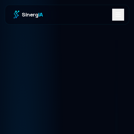
Sinerg
IA
Servicios
Casos de Éxito
Testimonios
Proceso
Consultoría Gratuita