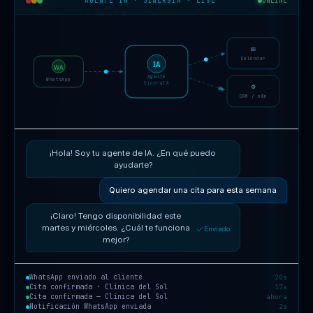
AGENTE IA · SINERGIA · LIVE
ONLINE
📅
Calendar
IA
WA
Agente
WhatsApp
SinergIA
⚙
CRM / n8n
¡Hola! Soy tu agente de IA. ¿En qué puedo
ayudarte?
Quiero agendar una cita para esta semana
¡Claro! Tengo disponibilidad este
martes y miércoles. ¿Cuál te funciona
Enviado
mejor?
WhatsApp enviado al cliente
20s
Cita confirmada · Clínica del Sol
17s
Cita confirmada — Clínica del Sol
ahora
Notificación WhatsApp enviada
2s