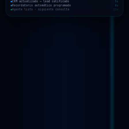
CRM actualizado → lead calificado
5s
Recordatorio automático programado
8s
Agente listo · siguiente consulta
12s